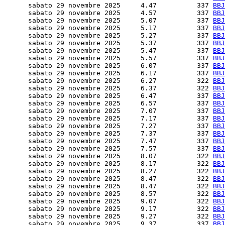
      sabato 29 novembre 2025     4.47          337 
BBJ
      sabato 29 novembre 2025     4.57          337 
BBJ
      sabato 29 novembre 2025     5.07          337 
BBJ
      sabato 29 novembre 2025     5.17          337 
BBJ
      sabato 29 novembre 2025     5.27          337 
BBJ
      sabato 29 novembre 2025     5.37          337 
BBJ
      sabato 29 novembre 2025     5.47          337 
BBJ
      sabato 29 novembre 2025     5.57          337 
BBJ
      sabato 29 novembre 2025     6.07          337 
BBJ
      sabato 29 novembre 2025     6.17          337 
BBJ
      sabato 29 novembre 2025     6.27          322 
BBJ
      sabato 29 novembre 2025     6.37          322 
BBJ
      sabato 29 novembre 2025     6.47          337 
BBJ
      sabato 29 novembre 2025     6.57          337 
BBJ
      sabato 29 novembre 2025     7.07          337 
BBJ
      sabato 29 novembre 2025     7.17          337 
BBJ
      sabato 29 novembre 2025     7.27          337 
BBJ
      sabato 29 novembre 2025     7.37          337 
BBJ
      sabato 29 novembre 2025     7.47          337 
BBJ
      sabato 29 novembre 2025     7.57          337 
BBJ
      sabato 29 novembre 2025     8.07          322 
BBJ
      sabato 29 novembre 2025     8.17          322 
BBJ
      sabato 29 novembre 2025     8.27          322 
BBJ
      sabato 29 novembre 2025     8.47          322 
BBJ
      sabato 29 novembre 2025     8.47          322 
BBJ
      sabato 29 novembre 2025     8.57          322 
BBJ
      sabato 29 novembre 2025     9.07          322 
BBJ
      sabato 29 novembre 2025     9.17          322 
BBJ
      sabato 29 novembre 2025     9.27          322 
BBJ
      sabato 29 novembre 2025     9.37          337 
BBJ