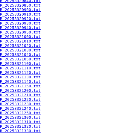
R_20253320840.txt
R_20253320850.txt
R_20253320900.txt
R_20253320910.txt
R_20253320920.txt
R_20253320930.txt
R_20253320940.txt
R_20253320950.txt
R_20253321000.txt
R_20253321010.txt
R_20253321020.txt
R_20253321030.txt
R_20253321040.txt
R_20253321050.txt
R_20253321100.txt
R_20253321110.txt
R_20253321120.txt
R_20253321130.txt
R_20253321140.txt
R_20253321150.txt
R_20253321200.txt
R_20253321210.txt
R_20253321220.txt
R_20253321230.txt
R_20253321240.txt
R_20253321250.txt
R_20253321300.txt
R_20253321310.txt
R_20253321320.txt
R_20253321330.txt