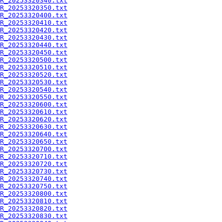
R_20253320340.txt
R_20253320350.txt
R_20253320400.txt
R_20253320410.txt
R_20253320420.txt
R_20253320430.txt
R_20253320440.txt
R_20253320450.txt
R_20253320500.txt
R_20253320510.txt
R_20253320520.txt
R_20253320530.txt
R_20253320540.txt
R_20253320550.txt
R_20253320600.txt
R_20253320610.txt
R_20253320620.txt
R_20253320630.txt
R_20253320640.txt
R_20253320650.txt
R_20253320700.txt
R_20253320710.txt
R_20253320720.txt
R_20253320730.txt
R_20253320740.txt
R_20253320750.txt
R_20253320800.txt
R_20253320810.txt
R_20253320820.txt
R_20253320830.txt