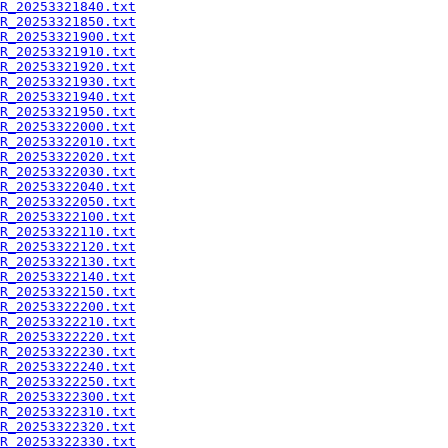
R_20253321840.txt
R_20253321850.txt
R_20253321900.txt
R_20253321910.txt
R_20253321920.txt
R_20253321930.txt
R_20253321940.txt
R_20253321950.txt
R_20253322000.txt
R_20253322010.txt
R_20253322020.txt
R_20253322030.txt
R_20253322040.txt
R_20253322050.txt
R_20253322100.txt
R_20253322110.txt
R_20253322120.txt
R_20253322130.txt
R_20253322140.txt
R_20253322150.txt
R_20253322200.txt
R_20253322210.txt
R_20253322220.txt
R_20253322230.txt
R_20253322240.txt
R_20253322250.txt
R_20253322300.txt
R_20253322310.txt
R_20253322320.txt
R_20253322330.txt