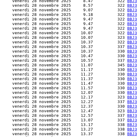
    venerdì 28 novembre 2025     8.47          322 
BBJ3
    venerdì 28 novembre 2025     8.57          322 
BBJ3
    venerdì 28 novembre 2025     9.07          322 
BBJ3
    venerdì 28 novembre 2025     9.18          322 
BBJ3
    venerdì 28 novembre 2025     9.47          322 
BBJ3
    venerdì 28 novembre 2025     9.47          322 
BBJ3
    venerdì 28 novembre 2025     9.47          322 
BBJ3
    venerdì 28 novembre 2025    10.07          322 
BBJ3
    venerdì 28 novembre 2025    10.07          323 
BBJ3
    venerdì 28 novembre 2025    10.37          322 
BBJ3
    venerdì 28 novembre 2025    10.37          337 
BBJ3
    venerdì 28 novembre 2025    10.37          330 
BBJ3
    venerdì 28 novembre 2025    10.47          330 
BBJ3
    venerdì 28 novembre 2025    10.57          337 
BBJ3
    venerdì 28 novembre 2025    11.07          345 
BBJ3
    venerdì 28 novembre 2025    11.17          330 
BBJ3
    venerdì 28 novembre 2025    11.27          330 
BBJ3
    venerdì 28 novembre 2025    11.37          330 
BBJ3
    venerdì 28 novembre 2025    11.47          330 
BBJ3
    venerdì 28 novembre 2025    11.57          330 
BBJ3
    venerdì 28 novembre 2025    12.07          330 
BBJ3
    venerdì 28 novembre 2025    12.17          323 
BBJ3
    venerdì 28 novembre 2025    12.27          337 
BBJ3
    venerdì 28 novembre 2025    12.37          330 
BBJ3
    venerdì 28 novembre 2025    12.47          323 
BBJ3
    venerdì 28 novembre 2025    12.57          337 
BBJ3
    venerdì 28 novembre 2025    13.07          337 
BBJ3
    venerdì 28 novembre 2025    13.17          338 
BBJ3
    venerdì 28 novembre 2025    13.27          338 
BBJ3
    venerdì 28 novembre 2025    13.37          338 
BBJ3