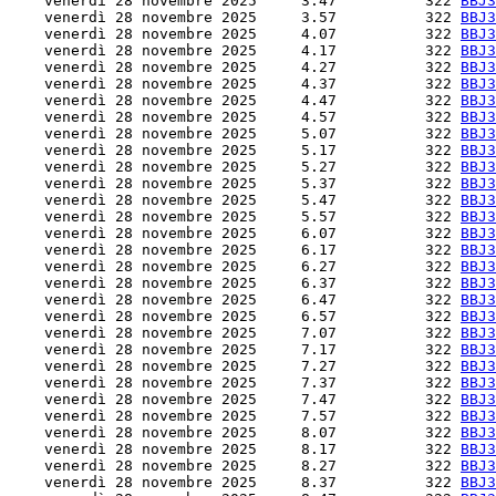
    venerdì 28 novembre 2025     3.47          322 
BBJ3
    venerdì 28 novembre 2025     3.57          322 
BBJ3
    venerdì 28 novembre 2025     4.07          322 
BBJ3
    venerdì 28 novembre 2025     4.17          322 
BBJ3
    venerdì 28 novembre 2025     4.27          322 
BBJ3
    venerdì 28 novembre 2025     4.37          322 
BBJ3
    venerdì 28 novembre 2025     4.47          322 
BBJ3
    venerdì 28 novembre 2025     4.57          322 
BBJ3
    venerdì 28 novembre 2025     5.07          322 
BBJ3
    venerdì 28 novembre 2025     5.17          322 
BBJ3
    venerdì 28 novembre 2025     5.27          322 
BBJ3
    venerdì 28 novembre 2025     5.37          322 
BBJ3
    venerdì 28 novembre 2025     5.47          322 
BBJ3
    venerdì 28 novembre 2025     5.57          322 
BBJ3
    venerdì 28 novembre 2025     6.07          322 
BBJ3
    venerdì 28 novembre 2025     6.17          322 
BBJ3
    venerdì 28 novembre 2025     6.27          322 
BBJ3
    venerdì 28 novembre 2025     6.37          322 
BBJ3
    venerdì 28 novembre 2025     6.47          322 
BBJ3
    venerdì 28 novembre 2025     6.57          322 
BBJ3
    venerdì 28 novembre 2025     7.07          322 
BBJ3
    venerdì 28 novembre 2025     7.17          322 
BBJ3
    venerdì 28 novembre 2025     7.27          322 
BBJ3
    venerdì 28 novembre 2025     7.37          322 
BBJ3
    venerdì 28 novembre 2025     7.47          322 
BBJ3
    venerdì 28 novembre 2025     7.57          322 
BBJ3
    venerdì 28 novembre 2025     8.07          322 
BBJ3
    venerdì 28 novembre 2025     8.17          322 
BBJ3
    venerdì 28 novembre 2025     8.27          322 
BBJ3
    venerdì 28 novembre 2025     8.37          322 
BBJ3