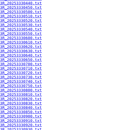
3R_20253330440.txt
3R_20253330450.txt
3R_20253330500.txt
3R_20253330510.txt
3R_20253330520.txt
3R_20253330530.txt
3R_20253330540.txt
3R_20253330550.txt
3R_20253330600.txt
3R_20253330610.txt
3R_20253330620.txt
3R_20253330630.txt
3R_20253330640.txt
3R_20253330650.txt
3R_20253330700.txt
3R_20253330710.txt
3R_20253330720.txt
3R_20253330730.txt
3R_20253330740.txt
3R_20253330750.txt
3R_20253330800.txt
3R_20253330810.txt
3R_20253330820.txt
3R_20253330830.txt
3R_20253330840.txt
3R_20253330850.txt
3R_20253330900.txt
3R_20253330910.txt
3R_20253330920.txt
3R_20253330930.txt