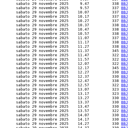
      sabato 29 novembre 2025     9.47          338 
BBJ
      sabato 29 novembre 2025     9.57          337 
BBJ
      sabato 29 novembre 2025    10.07          337 
BBJ
      sabato 29 novembre 2025    10.17          337 
BBJ
      sabato 29 novembre 2025    10.27          337 
BBJ
      sabato 29 novembre 2025    10.37          338 
BBJ
      sabato 29 novembre 2025    10.47          338 
BBJ
      sabato 29 novembre 2025    10.57          338 
BBJ
      sabato 29 novembre 2025    11.07          337 
BBJ
      sabato 29 novembre 2025    11.17          338 
BBJ
      sabato 29 novembre 2025    11.27          338 
BBJ
      sabato 29 novembre 2025    11.37          345 
BBJ
      sabato 29 novembre 2025    11.47          322 
BBJ
      sabato 29 novembre 2025    11.57          322 
BBJ
      sabato 29 novembre 2025    12.07          322 
BBJ
      sabato 29 novembre 2025    12.17          345 
BBJ
      sabato 29 novembre 2025    12.27          330 
BBJ
      sabato 29 novembre 2025    12.37          330 
BBJ
      sabato 29 novembre 2025    12.47          338 
BBJ
      sabato 29 novembre 2025    12.57          322 
BBJ
      sabato 29 novembre 2025    13.07          323 
BBJ
      sabato 29 novembre 2025    13.17          323 
BBJ
      sabato 29 novembre 2025    13.27          330 
BBJ
      sabato 29 novembre 2025    13.37          330 
BBJ
      sabato 29 novembre 2025    13.47          330 
BBJ
      sabato 29 novembre 2025    13.57          322 
BBJ
      sabato 29 novembre 2025    14.07          330 
BBJ
      sabato 29 novembre 2025    14.17          330 
BBJ
      sabato 29 novembre 2025    14.27          330 
BBJ
      sabato 29 novembre 2025    14.37          330 
BBJ