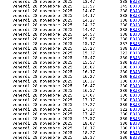
    venerdì 28 novembre 2025    13.47          338 
BBJ3
    venerdì 28 novembre 2025    13.57          345 
BBJ3
    venerdì 28 novembre 2025    14.07          338 
BBJ3
    venerdì 28 novembre 2025    14.17          338 
BBJ3
    venerdì 28 novembre 2025    14.27          338 
BBJ3
    venerdì 28 novembre 2025    14.37          338 
BBJ3
    venerdì 28 novembre 2025    14.47          338 
BBJ3
    venerdì 28 novembre 2025    14.57          338 
BBJ3
    venerdì 28 novembre 2025    15.07          338 
BBJ3
    venerdì 28 novembre 2025    15.17          337 
BBJ3
    venerdì 28 novembre 2025    15.27          338 
BBJ3
    venerdì 28 novembre 2025    15.37          322 
BBJ3
    venerdì 28 novembre 2025    15.47          330 
BBJ3
    venerdì 28 novembre 2025    15.57          330 
BBJ3
    venerdì 28 novembre 2025    16.07          330 
BBJ3
    venerdì 28 novembre 2025    16.17          330 
BBJ3
    venerdì 28 novembre 2025    16.27          330 
BBJ3
    venerdì 28 novembre 2025    16.37          330 
BBJ3
    venerdì 28 novembre 2025    16.47          330 
BBJ3
    venerdì 28 novembre 2025    16.57          330 
BBJ3
    venerdì 28 novembre 2025    17.07          330 
BBJ3
    venerdì 28 novembre 2025    17.17          330 
BBJ3
    venerdì 28 novembre 2025    17.27          330 
BBJ3
    venerdì 28 novembre 2025    17.37          322 
BBJ3
    venerdì 28 novembre 2025    17.47          330 
BBJ3
    venerdì 28 novembre 2025    17.57          330 
BBJ3
    venerdì 28 novembre 2025    18.07          330 
BBJ3
    venerdì 28 novembre 2025    18.17          330 
BBJ3
    venerdì 28 novembre 2025    18.27          330 
BBJ3
    venerdì 28 novembre 2025    18.37          330 
BBJ3