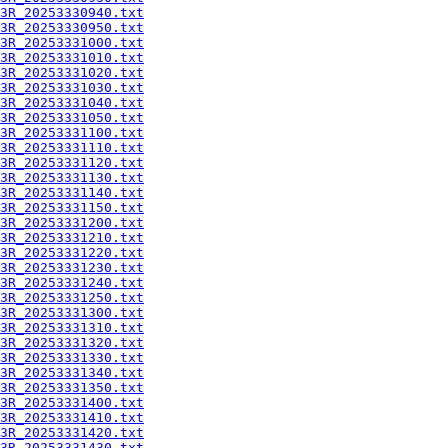
3R_20253330940.txt
3R_20253330950.txt
3R_20253331000.txt
3R_20253331010.txt
3R_20253331020.txt
3R_20253331030.txt
3R_20253331040.txt
3R_20253331050.txt
3R_20253331100.txt
3R_20253331110.txt
3R_20253331120.txt
3R_20253331130.txt
3R_20253331140.txt
3R_20253331150.txt
3R_20253331200.txt
3R_20253331210.txt
3R_20253331220.txt
3R_20253331230.txt
3R_20253331240.txt
3R_20253331250.txt
3R_20253331300.txt
3R_20253331310.txt
3R_20253331320.txt
3R_20253331330.txt
3R_20253331340.txt
3R_20253331350.txt
3R_20253331400.txt
3R_20253331410.txt
3R_20253331420.txt
3R_20253331430.txt