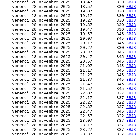
    venerdì 28 novembre 2025    18.47          330 
BBJ3
    venerdì 28 novembre 2025    18.57          330 
BBJ3
    venerdì 28 novembre 2025    19.07          330 
BBJ3
    venerdì 28 novembre 2025    19.17          330 
BBJ3
    venerdì 28 novembre 2025    19.27          330 
BBJ3
    venerdì 28 novembre 2025    19.37          330 
BBJ3
    venerdì 28 novembre 2025    19.47          330 
BBJ3
    venerdì 28 novembre 2025    19.57          345 
BBJ3
    venerdì 28 novembre 2025    20.07          345 
BBJ3
    venerdì 28 novembre 2025    20.17          345 
BBJ3
    venerdì 28 novembre 2025    20.27          330 
BBJ3
    venerdì 28 novembre 2025    20.37          345 
BBJ3
    venerdì 28 novembre 2025    20.47          345 
BBJ3
    venerdì 28 novembre 2025    20.57          345 
BBJ3
    venerdì 28 novembre 2025    21.07          345 
BBJ3
    venerdì 28 novembre 2025    21.17          345 
BBJ3
    venerdì 28 novembre 2025    21.27          345 
BBJ3
    venerdì 28 novembre 2025    21.37          345 
BBJ3
    venerdì 28 novembre 2025    21.47          345 
BBJ3
    venerdì 28 novembre 2025    21.57          345 
BBJ3
    venerdì 28 novembre 2025    22.07          337 
BBJ3
    venerdì 28 novembre 2025    22.17          337 
BBJ3
    venerdì 28 novembre 2025    22.27          322 
BBJ3
    venerdì 28 novembre 2025    22.37          337 
BBJ3
    venerdì 28 novembre 2025    22.47          345 
BBJ3
    venerdì 28 novembre 2025    22.57          322 
BBJ3
    venerdì 28 novembre 2025    23.07          337 
BBJ3
    venerdì 28 novembre 2025    23.17          337 
BBJ3
    venerdì 28 novembre 2025    23.27          337 
BBJ3
    venerdì 28 novembre 2025    23.37          337 
BBJ3