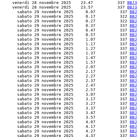
    venerdì 28 novembre 2025    23.47          337 
BBJ3
    venerdì 28 novembre 2025    23.57          337 
BBJ3
      sabato 29 novembre 2025     0.07          337 
BBJ
      sabato 29 novembre 2025     0.17          322 
BBJ
      sabato 29 novembre 2025     0.27          322 
BBJ
      sabato 29 novembre 2025     0.37          337 
BBJ
      sabato 29 novembre 2025     0.47          337 
BBJ
      sabato 29 novembre 2025     0.57          337 
BBJ
      sabato 29 novembre 2025     1.07          337 
BBJ
      sabato 29 novembre 2025     1.17          337 
BBJ
      sabato 29 novembre 2025     1.27          337 
BBJ
      sabato 29 novembre 2025     1.37          337 
BBJ
      sabato 29 novembre 2025     1.47          337 
BBJ
      sabato 29 novembre 2025     1.57          337 
BBJ
      sabato 29 novembre 2025     2.07          337 
BBJ
      sabato 29 novembre 2025     2.17          337 
BBJ
      sabato 29 novembre 2025     2.27          337 
BBJ
      sabato 29 novembre 2025     2.37          337 
BBJ
      sabato 29 novembre 2025     2.47          337 
BBJ
      sabato 29 novembre 2025     2.57          337 
BBJ
      sabato 29 novembre 2025     3.07          337 
BBJ
      sabato 29 novembre 2025     3.17          337 
BBJ
      sabato 29 novembre 2025     3.27          337 
BBJ
      sabato 29 novembre 2025     3.37          337 
BBJ
      sabato 29 novembre 2025     3.47          337 
BBJ
      sabato 29 novembre 2025     3.57          337 
BBJ
      sabato 29 novembre 2025     4.07          337 
BBJ
      sabato 29 novembre 2025     4.17          337 
BBJ
      sabato 29 novembre 2025     4.27          337 
BBJ
      sabato 29 novembre 2025     4.37          337 
BBJ