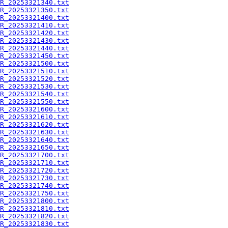
R_20253321340.txt
R_20253321350.txt
R_20253321400.txt
R_20253321410.txt
R_20253321420.txt
R_20253321430.txt
R_20253321440.txt
R_20253321450.txt
R_20253321500.txt
R_20253321510.txt
R_20253321520.txt
R_20253321530.txt
R_20253321540.txt
R_20253321550.txt
R_20253321600.txt
R_20253321610.txt
R_20253321620.txt
R_20253321630.txt
R_20253321640.txt
R_20253321650.txt
R_20253321700.txt
R_20253321710.txt
R_20253321720.txt
R_20253321730.txt
R_20253321740.txt
R_20253321750.txt
R_20253321800.txt
R_20253321810.txt
R_20253321820.txt
R_20253321830.txt