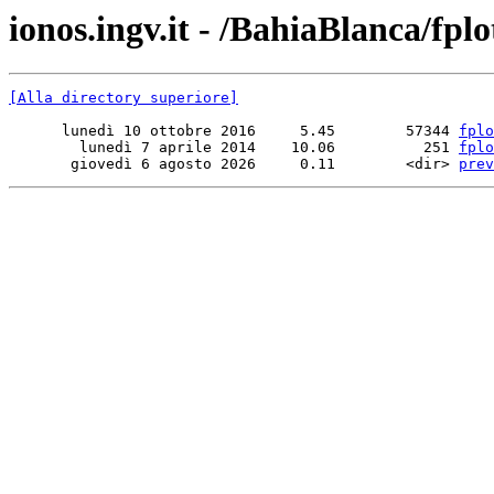
ionos.ingv.it - /BahiaBlanca/fp
[Alla directory superiore]
      lunedì 10 ottobre 2016     5.45        57344 
fplo
        lunedì 7 aprile 2014    10.06          251 
fplo
       giovedì 6 agosto 2026     0.11        <dir> 
prev