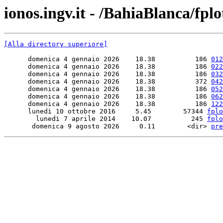
ionos.ingv.it - /BahiaBlanca/fpl
[Alla directory superiore]
      domenica 4 gennaio 2026    18.38          186 
012
      domenica 4 gennaio 2026    18.38          186 
022
      domenica 4 gennaio 2026    18.38          186 
032
      domenica 4 gennaio 2026    18.38          372 
042
      domenica 4 gennaio 2026    18.38          186 
052
      domenica 4 gennaio 2026    18.38          186 
062
      domenica 4 gennaio 2026    18.38          186 
122
      lunedì 10 ottobre 2016     5.45        57344 
fplo
        lunedì 7 aprile 2014    10.07          245 
fplo
       domenica 9 agosto 2026     0.11        <dir> 
pre