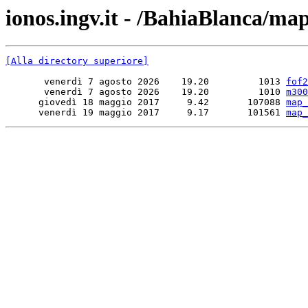
ionos.ingv.it - /BahiaBlanca/map
[Alla directory superiore]
       venerdì 7 agosto 2026    19.20         1013 
fof2
       venerdì 7 agosto 2026    19.20         1010 
m300
      giovedì 18 maggio 2017     9.42       107088 
map_
      venerdì 19 maggio 2017     9.17       101561 
map_