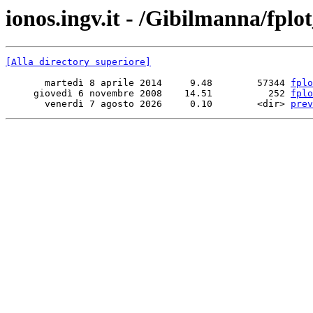
ionos.ingv.it - /Gibilmanna/fp
[Alla directory superiore]
       martedì 8 aprile 2014     9.48        57344 
fplo
     giovedì 6 novembre 2008    14.51          252 
fplo
       venerdì 7 agosto 2026     0.10        <dir> 
prev