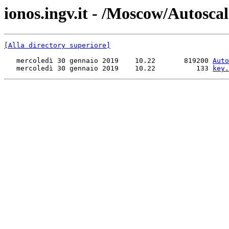
ionos.ingv.it - /Moscow/Autosca
[Alla directory superiore]
   mercoledì 30 gennaio 2019    10.22       819200 
Auto
   mercoledì 30 gennaio 2019    10.22          133 
key.