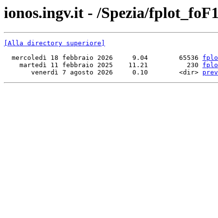
ionos.ingv.it - /Spezia/fplot_foF1
[Alla directory superiore]
  mercoledì 18 febbraio 2026     9.04        65536 
fplo
    martedì 11 febbraio 2025    11.21          230 
fplo
       venerdì 7 agosto 2026     0.10        <dir> 
prev