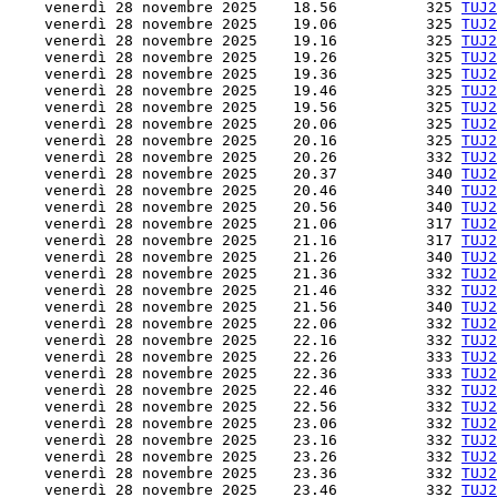
    venerdì 28 novembre 2025    18.56          325 
TUJ2
    venerdì 28 novembre 2025    19.06          325 
TUJ2
    venerdì 28 novembre 2025    19.16          325 
TUJ2
    venerdì 28 novembre 2025    19.26          325 
TUJ2
    venerdì 28 novembre 2025    19.36          325 
TUJ2
    venerdì 28 novembre 2025    19.46          325 
TUJ2
    venerdì 28 novembre 2025    19.56          325 
TUJ2
    venerdì 28 novembre 2025    20.06          325 
TUJ2
    venerdì 28 novembre 2025    20.16          325 
TUJ2
    venerdì 28 novembre 2025    20.26          332 
TUJ2
    venerdì 28 novembre 2025    20.37          340 
TUJ2
    venerdì 28 novembre 2025    20.46          340 
TUJ2
    venerdì 28 novembre 2025    20.56          340 
TUJ2
    venerdì 28 novembre 2025    21.06          317 
TUJ2
    venerdì 28 novembre 2025    21.16          317 
TUJ2
    venerdì 28 novembre 2025    21.26          340 
TUJ2
    venerdì 28 novembre 2025    21.36          332 
TUJ2
    venerdì 28 novembre 2025    21.46          332 
TUJ2
    venerdì 28 novembre 2025    21.56          340 
TUJ2
    venerdì 28 novembre 2025    22.06          332 
TUJ2
    venerdì 28 novembre 2025    22.16          332 
TUJ2
    venerdì 28 novembre 2025    22.26          333 
TUJ2
    venerdì 28 novembre 2025    22.36          333 
TUJ2
    venerdì 28 novembre 2025    22.46          332 
TUJ2
    venerdì 28 novembre 2025    22.56          332 
TUJ2
    venerdì 28 novembre 2025    23.06          332 
TUJ2
    venerdì 28 novembre 2025    23.16          332 
TUJ2
    venerdì 28 novembre 2025    23.26          332 
TUJ2
    venerdì 28 novembre 2025    23.36          332 
TUJ2
    venerdì 28 novembre 2025    23.46          332 
TUJ2