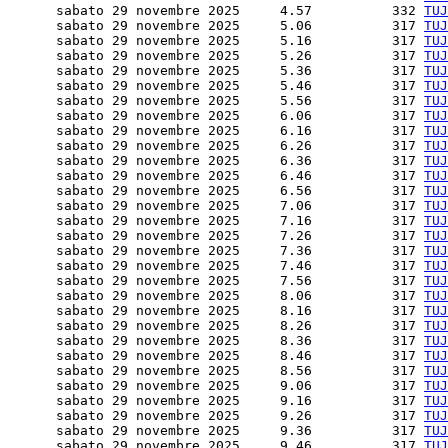
      sabato 29 novembre 2025     4.57          332 
TUJ
      sabato 29 novembre 2025     5.06          317 
TUJ
      sabato 29 novembre 2025     5.16          317 
TUJ
      sabato 29 novembre 2025     5.26          317 
TUJ
      sabato 29 novembre 2025     5.36          317 
TUJ
      sabato 29 novembre 2025     5.46          317 
TUJ
      sabato 29 novembre 2025     5.56          317 
TUJ
      sabato 29 novembre 2025     6.06          317 
TUJ
      sabato 29 novembre 2025     6.16          317 
TUJ
      sabato 29 novembre 2025     6.26          317 
TUJ
      sabato 29 novembre 2025     6.36          317 
TUJ
      sabato 29 novembre 2025     6.46          317 
TUJ
      sabato 29 novembre 2025     6.56          317 
TUJ
      sabato 29 novembre 2025     7.06          317 
TUJ
      sabato 29 novembre 2025     7.16          317 
TUJ
      sabato 29 novembre 2025     7.26          317 
TUJ
      sabato 29 novembre 2025     7.36          317 
TUJ
      sabato 29 novembre 2025     7.46          317 
TUJ
      sabato 29 novembre 2025     7.56          317 
TUJ
      sabato 29 novembre 2025     8.06          317 
TUJ
      sabato 29 novembre 2025     8.16          317 
TUJ
      sabato 29 novembre 2025     8.26          317 
TUJ
      sabato 29 novembre 2025     8.36          317 
TUJ
      sabato 29 novembre 2025     8.46          317 
TUJ
      sabato 29 novembre 2025     8.56          317 
TUJ
      sabato 29 novembre 2025     9.06          317 
TUJ
      sabato 29 novembre 2025     9.16          317 
TUJ
      sabato 29 novembre 2025     9.26          317 
TUJ
      sabato 29 novembre 2025     9.36          317 
TUJ
      sabato 29 novembre 2025     9.46          317 
TUJ