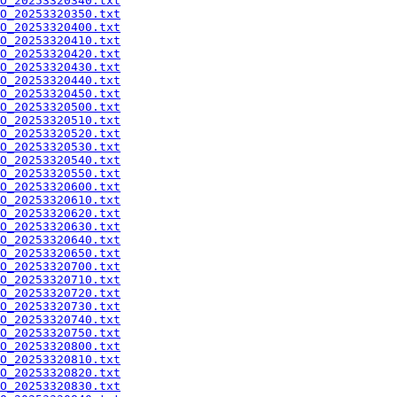
O_20253320340.txt
O_20253320350.txt
O_20253320400.txt
O_20253320410.txt
O_20253320420.txt
O_20253320430.txt
O_20253320440.txt
O_20253320450.txt
O_20253320500.txt
O_20253320510.txt
O_20253320520.txt
O_20253320530.txt
O_20253320540.txt
O_20253320550.txt
O_20253320600.txt
O_20253320610.txt
O_20253320620.txt
O_20253320630.txt
O_20253320640.txt
O_20253320650.txt
O_20253320700.txt
O_20253320710.txt
O_20253320720.txt
O_20253320730.txt
O_20253320740.txt
O_20253320750.txt
O_20253320800.txt
O_20253320810.txt
O_20253320820.txt
O_20253320830.txt