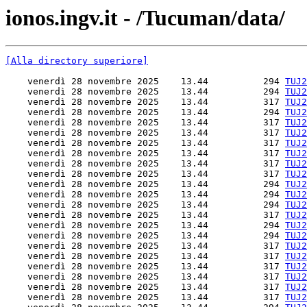
ionos.ingv.it - /Tucuman/data/
[Alla directory superiore]
    venerdì 28 novembre 2025    13.44          294 
TUJ2
    venerdì 28 novembre 2025    13.44          294 
TUJ2
    venerdì 28 novembre 2025    13.44          317 
TUJ2
    venerdì 28 novembre 2025    13.44          294 
TUJ2
    venerdì 28 novembre 2025    13.44          317 
TUJ2
    venerdì 28 novembre 2025    13.44          317 
TUJ2
    venerdì 28 novembre 2025    13.44          317 
TUJ2
    venerdì 28 novembre 2025    13.44          317 
TUJ2
    venerdì 28 novembre 2025    13.44          317 
TUJ2
    venerdì 28 novembre 2025    13.44          317 
TUJ2
    venerdì 28 novembre 2025    13.44          294 
TUJ2
    venerdì 28 novembre 2025    13.44          294 
TUJ2
    venerdì 28 novembre 2025    13.44          294 
TUJ2
    venerdì 28 novembre 2025    13.44          317 
TUJ2
    venerdì 28 novembre 2025    13.44          294 
TUJ2
    venerdì 28 novembre 2025    13.44          294 
TUJ2
    venerdì 28 novembre 2025    13.44          317 
TUJ2
    venerdì 28 novembre 2025    13.44          317 
TUJ2
    venerdì 28 novembre 2025    13.44          317 
TUJ2
    venerdì 28 novembre 2025    13.44          317 
TUJ2
    venerdì 28 novembre 2025    13.44          317 
TUJ2
    venerdì 28 novembre 2025    13.44          317 
TUJ2