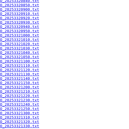
O_20253320840.txt
O_20253320850.txt
O_20253320900.txt
O_20253320910.txt
O_20253320920.txt
O_20253320930.txt
O_20253320940.txt
O_20253320950.txt
O_20253321000.txt
O_20253321010.txt
O_20253321020.txt
O_20253321030.txt
O_20253321040.txt
O_20253321050.txt
O_20253321100.txt
O_20253321110.txt
O_20253321120.txt
O_20253321130.txt
O_20253321140.txt
O_20253321150.txt
O_20253321200.txt
O_20253321210.txt
O_20253321220.txt
O_20253321230.txt
O_20253321240.txt
O_20253321250.txt
O_20253321300.txt
O_20253321310.txt
O_20253321320.txt
O_20253321330.txt