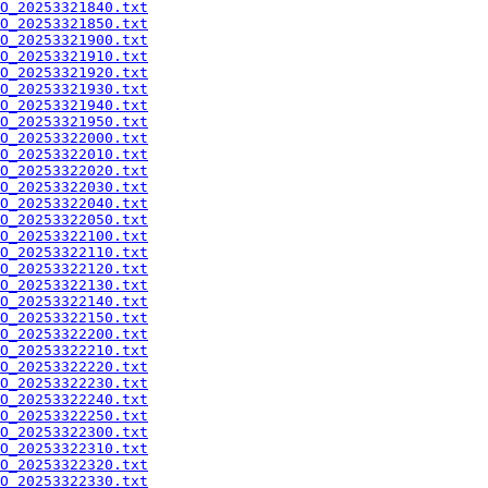
O_20253321840.txt
O_20253321850.txt
O_20253321900.txt
O_20253321910.txt
O_20253321920.txt
O_20253321930.txt
O_20253321940.txt
O_20253321950.txt
O_20253322000.txt
O_20253322010.txt
O_20253322020.txt
O_20253322030.txt
O_20253322040.txt
O_20253322050.txt
O_20253322100.txt
O_20253322110.txt
O_20253322120.txt
O_20253322130.txt
O_20253322140.txt
O_20253322150.txt
O_20253322200.txt
O_20253322210.txt
O_20253322220.txt
O_20253322230.txt
O_20253322240.txt
O_20253322250.txt
O_20253322300.txt
O_20253322310.txt
O_20253322320.txt
O_20253322330.txt