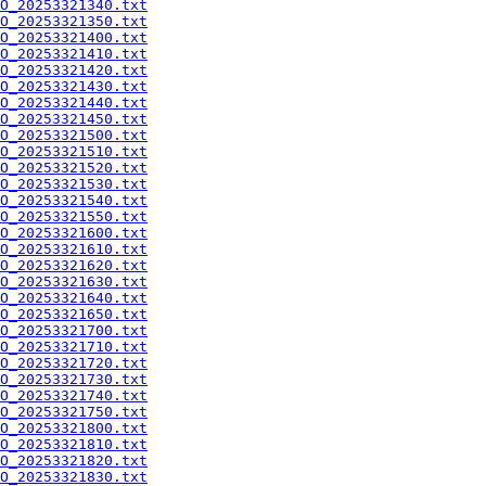
O_20253321340.txt
O_20253321350.txt
O_20253321400.txt
O_20253321410.txt
O_20253321420.txt
O_20253321430.txt
O_20253321440.txt
O_20253321450.txt
O_20253321500.txt
O_20253321510.txt
O_20253321520.txt
O_20253321530.txt
O_20253321540.txt
O_20253321550.txt
O_20253321600.txt
O_20253321610.txt
O_20253321620.txt
O_20253321630.txt
O_20253321640.txt
O_20253321650.txt
O_20253321700.txt
O_20253321710.txt
O_20253321720.txt
O_20253321730.txt
O_20253321740.txt
O_20253321750.txt
O_20253321800.txt
O_20253321810.txt
O_20253321820.txt
O_20253321830.txt