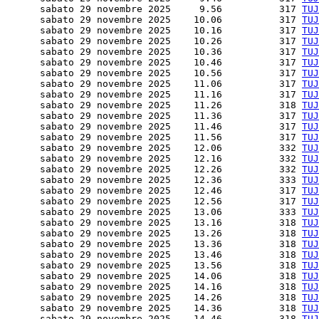
      sabato 29 novembre 2025     9.56          317 
TUJ
      sabato 29 novembre 2025    10.06          317 
TUJ
      sabato 29 novembre 2025    10.16          317 
TUJ
      sabato 29 novembre 2025    10.26          317 
TUJ
      sabato 29 novembre 2025    10.36          317 
TUJ
      sabato 29 novembre 2025    10.46          317 
TUJ
      sabato 29 novembre 2025    10.56          317 
TUJ
      sabato 29 novembre 2025    11.06          317 
TUJ
      sabato 29 novembre 2025    11.16          317 
TUJ
      sabato 29 novembre 2025    11.26          318 
TUJ
      sabato 29 novembre 2025    11.36          317 
TUJ
      sabato 29 novembre 2025    11.46          317 
TUJ
      sabato 29 novembre 2025    11.56          317 
TUJ
      sabato 29 novembre 2025    12.06          332 
TUJ
      sabato 29 novembre 2025    12.16          332 
TUJ
      sabato 29 novembre 2025    12.26          332 
TUJ
      sabato 29 novembre 2025    12.36          333 
TUJ
      sabato 29 novembre 2025    12.46          317 
TUJ
      sabato 29 novembre 2025    12.56          317 
TUJ
      sabato 29 novembre 2025    13.06          333 
TUJ
      sabato 29 novembre 2025    13.16          318 
TUJ
      sabato 29 novembre 2025    13.26          318 
TUJ
      sabato 29 novembre 2025    13.36          318 
TUJ
      sabato 29 novembre 2025    13.46          318 
TUJ
      sabato 29 novembre 2025    13.56          318 
TUJ
      sabato 29 novembre 2025    14.06          318 
TUJ
      sabato 29 novembre 2025    14.16          318 
TUJ
      sabato 29 novembre 2025    14.26          318 
TUJ
      sabato 29 novembre 2025    14.36          318 
TUJ
      sabato 29 novembre 2025    14.46          318 
TUJ