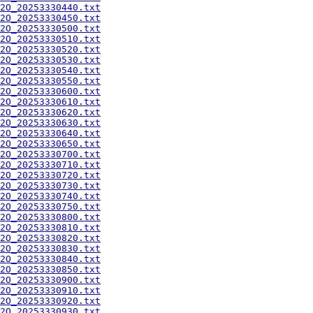
2O_20253330440.txt
2O_20253330450.txt
2O_20253330500.txt
2O_20253330510.txt
2O_20253330520.txt
2O_20253330530.txt
2O_20253330540.txt
2O_20253330550.txt
2O_20253330600.txt
2O_20253330610.txt
2O_20253330620.txt
2O_20253330630.txt
2O_20253330640.txt
2O_20253330650.txt
2O_20253330700.txt
2O_20253330710.txt
2O_20253330720.txt
2O_20253330730.txt
2O_20253330740.txt
2O_20253330750.txt
2O_20253330800.txt
2O_20253330810.txt
2O_20253330820.txt
2O_20253330830.txt
2O_20253330840.txt
2O_20253330850.txt
2O_20253330900.txt
2O_20253330910.txt
2O_20253330920.txt
2O_20253330930.txt