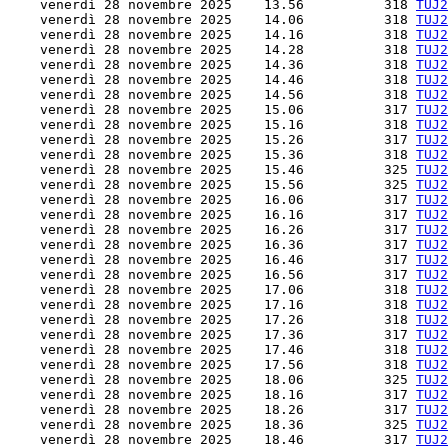
    venerdì 28 novembre 2025    13.56          318 
TUJ2
    venerdì 28 novembre 2025    14.06          318 
TUJ2
    venerdì 28 novembre 2025    14.16          318 
TUJ2
    venerdì 28 novembre 2025    14.28          318 
TUJ2
    venerdì 28 novembre 2025    14.36          318 
TUJ2
    venerdì 28 novembre 2025    14.46          318 
TUJ2
    venerdì 28 novembre 2025    14.56          318 
TUJ2
    venerdì 28 novembre 2025    15.06          317 
TUJ2
    venerdì 28 novembre 2025    15.16          318 
TUJ2
    venerdì 28 novembre 2025    15.26          317 
TUJ2
    venerdì 28 novembre 2025    15.36          318 
TUJ2
    venerdì 28 novembre 2025    15.46          325 
TUJ2
    venerdì 28 novembre 2025    15.56          325 
TUJ2
    venerdì 28 novembre 2025    16.06          317 
TUJ2
    venerdì 28 novembre 2025    16.16          317 
TUJ2
    venerdì 28 novembre 2025    16.26          317 
TUJ2
    venerdì 28 novembre 2025    16.36          317 
TUJ2
    venerdì 28 novembre 2025    16.46          317 
TUJ2
    venerdì 28 novembre 2025    16.56          317 
TUJ2
    venerdì 28 novembre 2025    17.06          318 
TUJ2
    venerdì 28 novembre 2025    17.16          318 
TUJ2
    venerdì 28 novembre 2025    17.26          318 
TUJ2
    venerdì 28 novembre 2025    17.36          317 
TUJ2
    venerdì 28 novembre 2025    17.46          318 
TUJ2
    venerdì 28 novembre 2025    17.56          318 
TUJ2
    venerdì 28 novembre 2025    18.06          325 
TUJ2
    venerdì 28 novembre 2025    18.16          317 
TUJ2
    venerdì 28 novembre 2025    18.26          317 
TUJ2
    venerdì 28 novembre 2025    18.36          325 
TUJ2
    venerdì 28 novembre 2025    18.46          317 
TUJ2