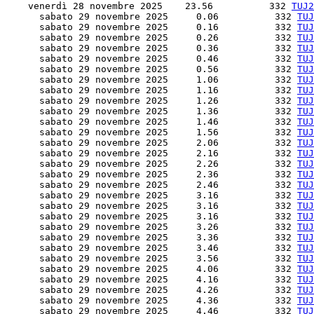
    venerdì 28 novembre 2025    23.56          332 
TUJ2
      sabato 29 novembre 2025     0.06          332 
TUJ
      sabato 29 novembre 2025     0.16          332 
TUJ
      sabato 29 novembre 2025     0.26          332 
TUJ
      sabato 29 novembre 2025     0.36          332 
TUJ
      sabato 29 novembre 2025     0.46          332 
TUJ
      sabato 29 novembre 2025     0.56          332 
TUJ
      sabato 29 novembre 2025     1.06          332 
TUJ
      sabato 29 novembre 2025     1.16          332 
TUJ
      sabato 29 novembre 2025     1.26          332 
TUJ
      sabato 29 novembre 2025     1.36          332 
TUJ
      sabato 29 novembre 2025     1.46          332 
TUJ
      sabato 29 novembre 2025     1.56          332 
TUJ
      sabato 29 novembre 2025     2.06          332 
TUJ
      sabato 29 novembre 2025     2.16          332 
TUJ
      sabato 29 novembre 2025     2.26          332 
TUJ
      sabato 29 novembre 2025     2.36          332 
TUJ
      sabato 29 novembre 2025     2.46          332 
TUJ
      sabato 29 novembre 2025     3.16          332 
TUJ
      sabato 29 novembre 2025     3.16          332 
TUJ
      sabato 29 novembre 2025     3.16          332 
TUJ
      sabato 29 novembre 2025     3.26          332 
TUJ
      sabato 29 novembre 2025     3.36          332 
TUJ
      sabato 29 novembre 2025     3.46          332 
TUJ
      sabato 29 novembre 2025     3.56          332 
TUJ
      sabato 29 novembre 2025     4.06          332 
TUJ
      sabato 29 novembre 2025     4.16          332 
TUJ
      sabato 29 novembre 2025     4.26          332 
TUJ
      sabato 29 novembre 2025     4.36          332 
TUJ
      sabato 29 novembre 2025     4.46          332 
TUJ