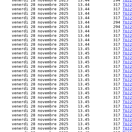
    venerdì 28 novembre 2025    13.44          294 
TUJ2
    venerdì 28 novembre 2025    13.44          317 
TUJ2
    venerdì 28 novembre 2025    13.44          317 
TUJ2
    venerdì 28 novembre 2025    13.44          317 
TUJ2
    venerdì 28 novembre 2025    13.44          317 
TUJ2
    venerdì 28 novembre 2025    13.44          294 
TUJ2
    venerdì 28 novembre 2025    13.44          294 
TUJ2
    venerdì 28 novembre 2025    13.44          317 
TUJ2
    venerdì 28 novembre 2025    13.44          317 
TUJ2
    venerdì 28 novembre 2025    13.44          317 
TUJ2
    venerdì 28 novembre 2025    13.44          317 
TUJ2
    venerdì 28 novembre 2025    13.45          317 
TUJ2
    venerdì 28 novembre 2025    13.45          317 
TUJ2
    venerdì 28 novembre 2025    13.45          317 
TUJ2
    venerdì 28 novembre 2025    13.45          317 
TUJ2
    venerdì 28 novembre 2025    13.45          317 
TUJ2
    venerdì 28 novembre 2025    13.45          317 
TUJ2
    venerdì 28 novembre 2025    13.45          317 
TUJ2
    venerdì 28 novembre 2025    13.45          317 
TUJ2
    venerdì 28 novembre 2025    13.45          317 
TUJ2
    venerdì 28 novembre 2025    13.45          317 
TUJ2
    venerdì 28 novembre 2025    13.45          317 
TUJ2
    venerdì 28 novembre 2025    13.45          317 
TUJ2
    venerdì 28 novembre 2025    13.45          317 
TUJ2
    venerdì 28 novembre 2025    13.45          317 
TUJ2
    venerdì 28 novembre 2025    13.45          317 
TUJ2
    venerdì 28 novembre 2025    13.45          317 
TUJ2
    venerdì 28 novembre 2025    13.45          317 
TUJ2
    venerdì 28 novembre 2025    13.45          317 
TUJ2
    venerdì 28 novembre 2025    13.45          317 
TUJ2