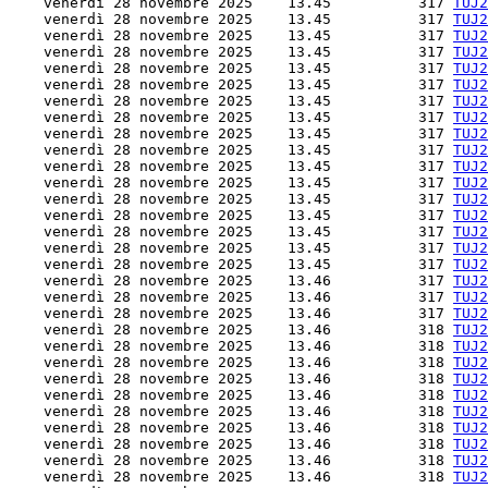
    venerdì 28 novembre 2025    13.45          317 
TUJ2
    venerdì 28 novembre 2025    13.45          317 
TUJ2
    venerdì 28 novembre 2025    13.45          317 
TUJ2
    venerdì 28 novembre 2025    13.45          317 
TUJ2
    venerdì 28 novembre 2025    13.45          317 
TUJ2
    venerdì 28 novembre 2025    13.45          317 
TUJ2
    venerdì 28 novembre 2025    13.45          317 
TUJ2
    venerdì 28 novembre 2025    13.45          317 
TUJ2
    venerdì 28 novembre 2025    13.45          317 
TUJ2
    venerdì 28 novembre 2025    13.45          317 
TUJ2
    venerdì 28 novembre 2025    13.45          317 
TUJ2
    venerdì 28 novembre 2025    13.45          317 
TUJ2
    venerdì 28 novembre 2025    13.45          317 
TUJ2
    venerdì 28 novembre 2025    13.45          317 
TUJ2
    venerdì 28 novembre 2025    13.45          317 
TUJ2
    venerdì 28 novembre 2025    13.45          317 
TUJ2
    venerdì 28 novembre 2025    13.45          317 
TUJ2
    venerdì 28 novembre 2025    13.46          317 
TUJ2
    venerdì 28 novembre 2025    13.46          317 
TUJ2
    venerdì 28 novembre 2025    13.46          317 
TUJ2
    venerdì 28 novembre 2025    13.46          318 
TUJ2
    venerdì 28 novembre 2025    13.46          318 
TUJ2
    venerdì 28 novembre 2025    13.46          318 
TUJ2
    venerdì 28 novembre 2025    13.46          318 
TUJ2
    venerdì 28 novembre 2025    13.46          318 
TUJ2
    venerdì 28 novembre 2025    13.46          318 
TUJ2
    venerdì 28 novembre 2025    13.46          318 
TUJ2
    venerdì 28 novembre 2025    13.46          318 
TUJ2
    venerdì 28 novembre 2025    13.46          318 
TUJ2
    venerdì 28 novembre 2025    13.46          318 
TUJ2