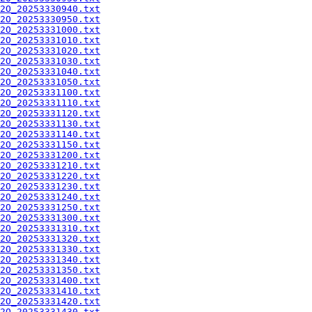
2O_20253330940.txt
2O_20253330950.txt
2O_20253331000.txt
2O_20253331010.txt
2O_20253331020.txt
2O_20253331030.txt
2O_20253331040.txt
2O_20253331050.txt
2O_20253331100.txt
2O_20253331110.txt
2O_20253331120.txt
2O_20253331130.txt
2O_20253331140.txt
2O_20253331150.txt
2O_20253331200.txt
2O_20253331210.txt
2O_20253331220.txt
2O_20253331230.txt
2O_20253331240.txt
2O_20253331250.txt
2O_20253331300.txt
2O_20253331310.txt
2O_20253331320.txt
2O_20253331330.txt
2O_20253331340.txt
2O_20253331350.txt
2O_20253331400.txt
2O_20253331410.txt
2O_20253331420.txt
2O_20253331430.txt