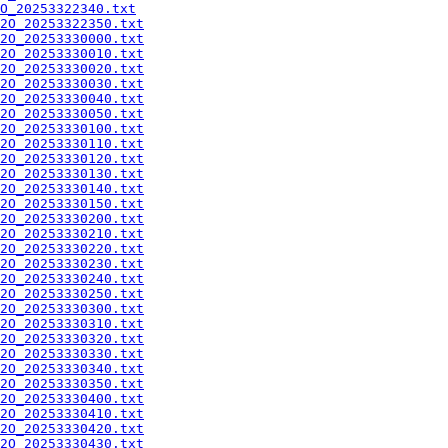
O_20253322340.txt
2O_20253322350.txt
2O_20253330000.txt
2O_20253330010.txt
2O_20253330020.txt
2O_20253330030.txt
2O_20253330040.txt
2O_20253330050.txt
2O_20253330100.txt
2O_20253330110.txt
2O_20253330120.txt
2O_20253330130.txt
2O_20253330140.txt
2O_20253330150.txt
2O_20253330200.txt
2O_20253330210.txt
2O_20253330220.txt
2O_20253330230.txt
2O_20253330240.txt
2O_20253330250.txt
2O_20253330300.txt
2O_20253330310.txt
2O_20253330320.txt
2O_20253330330.txt
2O_20253330340.txt
2O_20253330350.txt
2O_20253330400.txt
2O_20253330410.txt
2O_20253330420.txt
2O_20253330430.txt