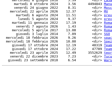
     mercoledì 8 giugno 2016     5.39        <dir> 
LaSa
      martedì 8 ottobre 2024     3.56      4494843 
Manu
      venerdì 24 giugno 2022     8.31        <dir> 
Mosc
    mercoledì 22 aprile 2026    12.37        <dir> 
MV
       martedì 6 agosto 2024    11.51        <dir> 
prev
        lunedì 5 agosto 2024     9.37        <dir> 
prev
     martedì 11 gennaio 2022    17.19        <dir> 
Roma
       venerdì 7 agosto 2026     1.43        <dir> 
Roma
     mercoledì 5 aprile 2017    13.08        <dir> 
Roma
       giovedì 3 luglio 2014     7.09        <dir> 
SGO
  mercoledì 18 febbraio 2026     9.26        <dir> 
spac
  mercoledì 18 febbraio 2026    10.00        <dir> 
Spez
     giovedì 17 ottobre 2024    12.19        48319 
Team
     giovedì 17 ottobre 2024    17.22        47789 
Team
    mercoledì 23 aprile 2025    12.49      3552629 
teor
    venerdì 22 dicembre 2023     7.23        <dir> 
Tucu
   giovedì 23 settembre 2010     6.54        <dir> 
Wars